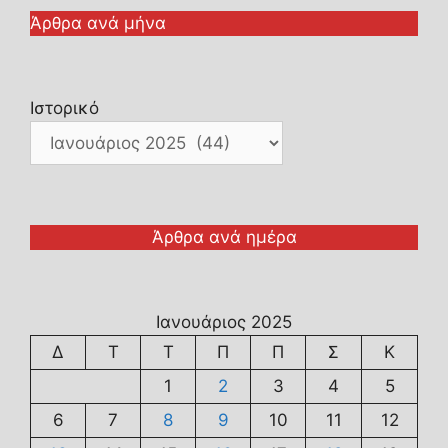
Άρθρα ανά μήνα
Ιστορικό
Άρθρα ανά ημέρα
Ιανουάριος 2025
Δ
Τ
Τ
Π
Π
Σ
Κ
1
2
3
4
5
6
7
8
9
10
11
12