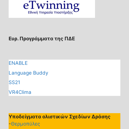
Ευρ. Προγράμματα της ΠΔΕ
ENABLE
Language Buddy
SS21
VR4Clima
Υποδείγματα ολιστικών Σχεδίων Δράσης
-
Θερμοπύλες