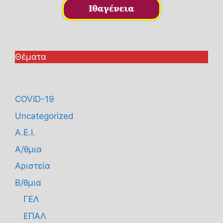
Θέματα
COVID-19
Uncategorized
Α.Ε.Ι.
Α/θμια
Αριστεία
Β/θμια
ΓΕΛ
ΕΠΑΛ