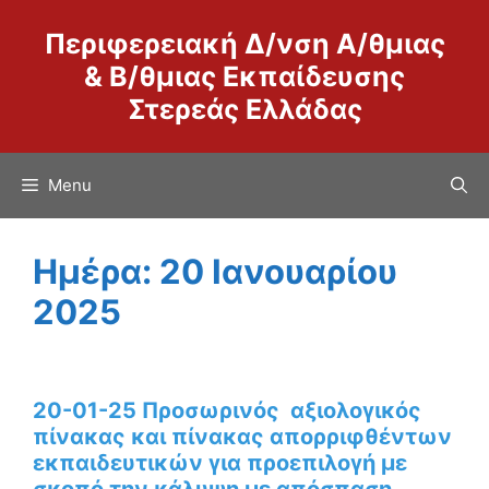
Μετάβαση
Περιφερειακή Δ/νση Α/θμιας
σε
περιεχόμενο
& Β/θμιας Εκπαίδευσης
Στερεάς Ελλάδας
Menu
Ημέρα:
20 Ιανουαρίου
2025
20-01-25 Προσωρινός αξιολογικός
πίνακας και πίνακας απορριφθέντων
εκπαιδευτικών για προεπιλογή με