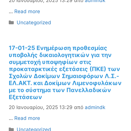
20 Ιανουαρίου, 2025 13:29
από
admindk
…
Read more
Κατηγορίες
Uncategorized
17-01-25 Ενημέρωση προθεσμίας
υποβολής δικαιολογητικών για την
συμμετοχή υποψηφίων στις
προκαταρκτικές εξετάσεις (ΠΚΕ) των
Σχολών Δοκίμων Σημαιοφόρων Λ.Σ.-
ΕΛ.ΑΚΤ. και Δοκίμων Λιμενοφυλάκων
με το σύστημα των Πανελλαδικών
Εξετάσεων
20 Ιανουαρίου, 2025 13:29
από
admindk
…
Read more
Κατηγορίες
Uncategorized