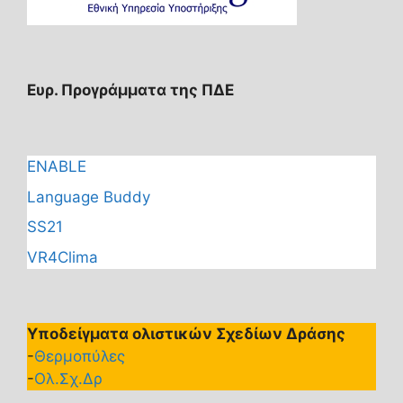
Ευρ. Προγράμματα της ΠΔΕ
ENABLE
Language Buddy
SS21
VR4Clima
Υποδείγματα ολιστικών Σχεδίων Δράσης
-
Θερμοπύλες
-
Ολ.Σχ.Δρ