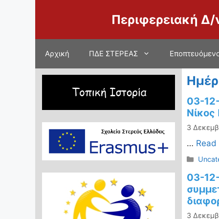
Μετάβαση
Περιφερειακή Δ/
σε
περιεχόμενο
Αρχική
ΠΔΕ ΣΤΕΡΕΑΣ
Εποπτευόμενο
Ημέρ
03-12
Νίκος
3 Δεκεμβ
…
Read
Κατηγ
Uncat
03-12
συμμετ
διαφορ
3 Δεκεμβ