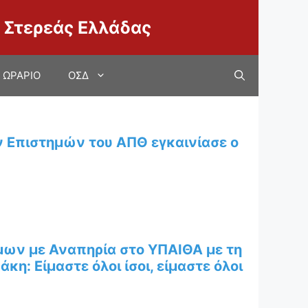
 Στερεάς Ελλάδας
ΩΡΑΡΙΟ
ΟΣΔ
ν Επιστημών του ΑΠΘ εγκαινίασε ο
μων με Αναπηρία στο ΥΠΑΙΘΑ με τη
η: Είμαστε όλοι ίσοι, είμαστε όλοι