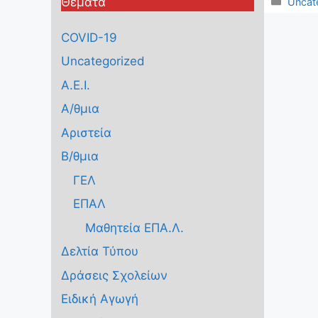
Κατηγ
Θέματα
Uncat
COVID-19
Uncategorized
Α.Ε.Ι.
Α/θμια
Αριστεία
Β/θμια
ΓΕΛ
ΕΠΑΛ
Μαθητεία ΕΠΑ.Λ.
Δελτία Τύπου
Δράσεις Σχολείων
Ειδική Αγωγή