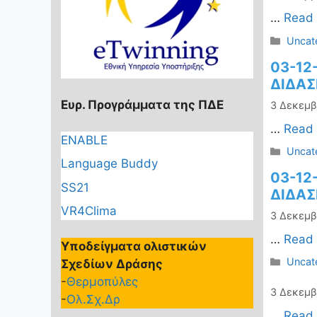
…
Read
Κατηγ
Uncat
03-12
ΔΙΔΑΣ
Ευρ. Προγράμματα της ΠΔΕ
3 Δεκεμβ
…
Read
ENABLE
Κατηγ
Uncat
Language Buddy
03-12
SS21
ΔΙΔΑΣ
VR4Clima
3 Δεκεμβ
…
Read
Υποδείγματα ολιστικών
Κατηγ
Uncat
Σχεδίων Δράσης
-
Θερμοπύλες
3 Δεκεμβ
-
Ολ.Σχ.Δρ
…
Read