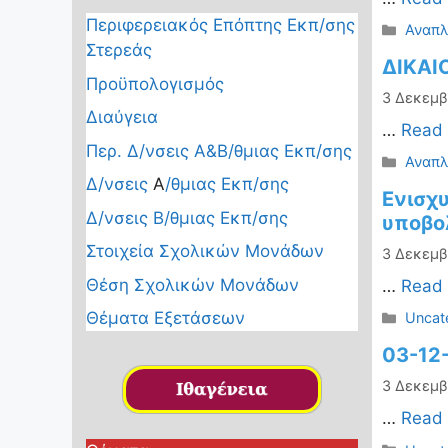
Περιφερειακός Επόπτης Εκπ/σης
Κατηγ
Αναπλ
Στερεάς
ΔΙΚΑΙ
Προϋπολογισμός
3 Δεκεμβ
Διαύγεια
…
Read
Περ. Δ/νσεις Α&Β/θμιας Εκπ/σης
Κατηγ
Αναπλ
Δ/νσεις
Α
/θμιας Εκπ/σης
Ενισχυ
Δ/νσεις Β/θμιας Εκπ/σης
υποβο
Στοιχεία Σχολικών Μονάδων
3 Δεκεμβ
Θέση Σχολικών Μονάδων
…
Read
Θέματα Εξετάσεων
Κατηγ
Uncat
03-12
3 Δεκεμβ
…
Read