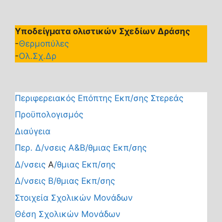
Υποδείγματα ολιστικών Σχεδίων Δράσης
-
Θερμοπύλες
-
Ολ.Σχ.Δρ
Περιφερειακός Επόπτης Εκπ/σης Στερεάς
Προϋπολογισμός
Διαύγεια
Περ. Δ/νσεις Α&Β/θμιας Εκπ/σης
Δ/νσεις
Α
/θμιας Εκπ/σης
Δ/νσεις Β/θμιας Εκπ/σης
Στοιχεία Σχολικών Μονάδων
Θέση Σχολικών Μονάδων