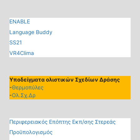
ENABLE
Language Buddy
SS21
VR4Clima
Υποδείγματα ολιστικών Σχεδίων Δράσης
-
Θερμοπύλες
-
Ολ.Σχ.Δρ
Περιφερειακός Επόπτης Εκπ/σης Στερεάς
Προϋπολογισμός