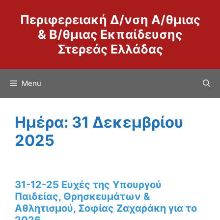
Μετάβαση
Περιφερειακή Δ/νση Α/θμιας
σε
περιεχόμενο
& Β/θμιας Εκπαίδευσης
Στερεάς Ελλάδας
Menu
Ημέρα:
31 Δεκεμβρίου
2025
31-12-25 Ευχές της Υπουργού
Παιδείας, Θρησκευμάτων &
Αθλητισμού, Σοφίας Ζαχαράκη για το