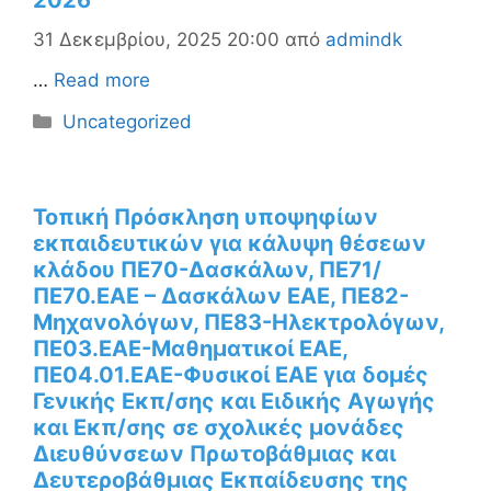
2026
31 Δεκεμβρίου, 2025 20:00
από
admindk
…
Read more
Κατηγορίες
Uncategorized
Τοπική Πρόσκληση υποψηφίων
εκπαιδευτικών για κάλυψη θέσεων
κλάδου ΠΕ70-Δασκάλων, ΠΕ71/
ΠΕ70.ΕΑΕ – Δασκάλων ΕΑΕ, ΠΕ82-
Μηχανολόγων, ΠΕ83-Ηλεκτρολόγων,
ΠΕ03.ΕΑΕ-Μαθηματικοί ΕΑΕ,
ΠΕ04.01.ΕΑΕ-Φυσικοί ΕΑΕ για δομές
Γενικής Εκπ/σης και Ειδικής Αγωγής
και Εκπ/σης σε σχολικές μονάδες
Διευθύνσεων Πρωτοβάθμιας και
Δευτεροβάθμιας Εκπαίδευσης της