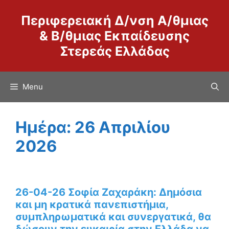
Μετάβαση
Περιφερειακή Δ/νση Α/θμιας
σε
περιεχόμενο
& Β/θμιας Εκπαίδευσης
Στερεάς Ελλάδας
Menu
Ημέρα:
26 Απριλίου
2026
26-04-26 Σοφία Ζαχαράκη: Δημόσια
και μη κρατικά πανεπιστήμια,
συμπληρωματικά και συνεργατικά, θα