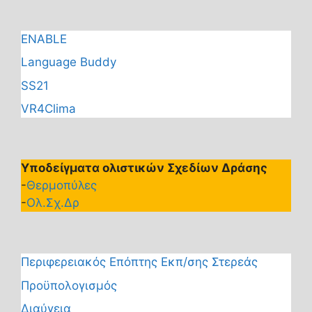
ENABLE
Language Buddy
SS21
VR4Clima
Υποδείγματα ολιστικών Σχεδίων Δράσης
-
Θερμοπύλες
-
Ολ.Σχ.Δρ
Περιφερειακός Επόπτης Εκπ/σης Στερεάς
Προϋπολογισμός
Διαύγεια