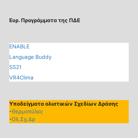
Ευρ. Προγράμματα της ΠΔΕ
ENABLE
Language Buddy
SS21
VR4Clima
Υποδείγματα ολιστικών Σχεδίων Δράσης
-
Θερμοπύλες
-
Ολ.Σχ.Δρ