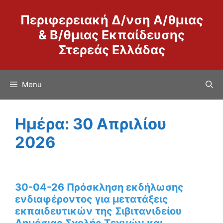
Μετάβαση
Περιφερειακή Δ/νση Α/θμιας
σε
περιεχόμενο
& Β/θμιας Εκπαίδευσης
Στερεάς Ελλάδας
Menu
Ημέρα:
30 Απριλίου
2026
30-04-26 Πρόσκληση εκδήλωσης
ενδιαφέροντος για μετατάξεις
εκπαιδευτικών της Σιβιτανιδείου