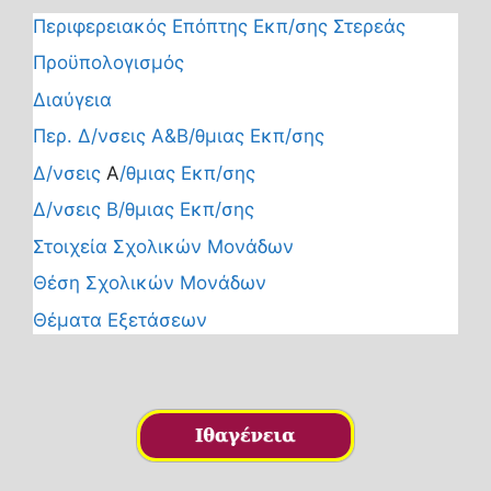
Περιφερειακός Επόπτης Εκπ/σης Στερεάς
Προϋπολογισμός
Διαύγεια
Περ. Δ/νσεις Α&Β/θμιας Εκπ/σης
Δ/νσεις
Α
/θμιας Εκπ/σης
Δ/νσεις Β/θμιας Εκπ/σης
Στοιχεία Σχολικών Μονάδων
Θέση Σχολικών Μονάδων
Θέματα Εξετάσεων