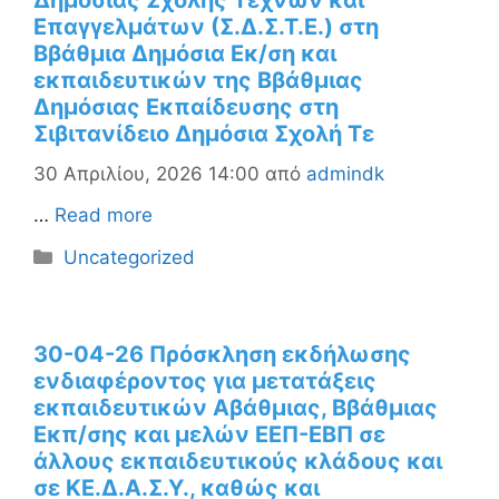
Δημόσιας Σχολής Τεχνών και
Επαγγελμάτων (Σ.Δ.Σ.Τ.Ε.) στη
Ββάθμια Δημόσια Εκ/ση και
εκπαιδευτικών της Ββάθμιας
Δημόσιας Εκπαίδευσης στη
Σιβιτανίδειο Δημόσια Σχολή Τε
30 Απριλίου, 2026 14:00
από
admindk
…
Read more
Κατηγορίες
Uncategorized
30-04-26 Πρόσκληση εκδήλωσης
ενδιαφέροντος για μετατάξεις
εκπαιδευτικών Αβάθμιας, Ββάθμιας
Εκπ/σης και μελών ΕΕΠ-ΕΒΠ σε
άλλους εκπαιδευτικούς κλάδους και
σε ΚΕ.Δ.Α.Σ.Υ., καθώς και