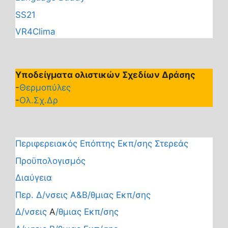
SS21
VR4Clima
Υποδείγματα ολιστικών Σχεδίων Δράσης
-
Θερμοπύλες
-
Ολ.Σχ.Δρ
Περιφερειακός Επόπτης Εκπ/σης Στερεάς
Προϋπολογισμός
Διαύγεια
Περ. Δ/νσεις Α&Β/θμιας Εκπ/σης
Δ/νσεις
Α
/θμιας Εκπ/σης