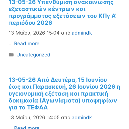
13-05-26 Υπενθύμιση ανακοίνωσης
εξεταστικών κέντρων και
προγράμματος εξετάσεων του ΚΠγ Α’
περιόδου 2026
13 Μαΐου, 2026 15:04
από
admindk
…
Read more
Κατηγορίες
Uncategorized
13-05-26 Από Δευτέρα, 15 Ιουνίου
έως και Παρασκευή, 26 Ιουνίου 2026 η
υγειονομική εξέταση και πρακτική
δοκιμασία (Αγωνίσματα) υποψηφίων
για τα ΤΕΦΑΑ
13 Μαΐου, 2026 14:05
από
admindk
…
Read more