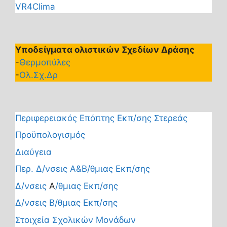
VR4Clima
Υποδείγματα ολιστικών Σχεδίων Δράσης
-
Θερμοπύλες
-
Ολ.Σχ.Δρ
Περιφερειακός Επόπτης Εκπ/σης Στερεάς
Προϋπολογισμός
Διαύγεια
Περ. Δ/νσεις Α&Β/θμιας Εκπ/σης
Δ/νσεις
Α
/θμιας Εκπ/σης
Δ/νσεις Β/θμιας Εκπ/σης
Στοιχεία Σχολικών Μονάδων