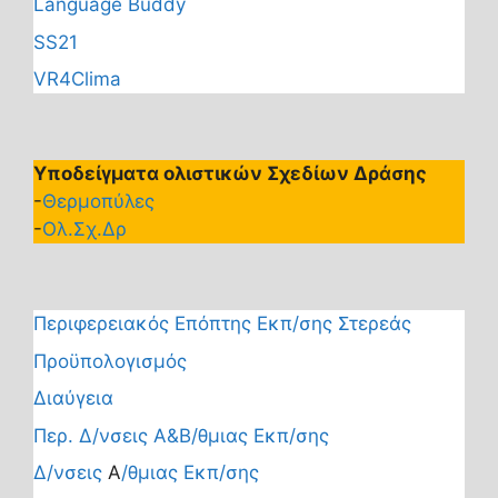
Language Buddy
SS21
VR4Clima
Υποδείγματα ολιστικών Σχεδίων Δράσης
-
Θερμοπύλες
-
Ολ.Σχ.Δρ
Περιφερειακός Επόπτης Εκπ/σης Στερεάς
Προϋπολογισμός
Διαύγεια
Περ. Δ/νσεις Α&Β/θμιας Εκπ/σης
Δ/νσεις
Α
/θμιας Εκπ/σης