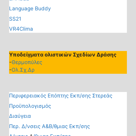
Language Buddy
SS21
VR4Clima
Υποδείγματα ολιστικών Σχεδίων Δράσης
-
Θερμοπύλες
-
Ολ.Σχ.Δρ
Περιφερειακός Επόπτης Εκπ/σης Στερεάς
Προϋπολογισμός
Διαύγεια
Περ. Δ/νσεις Α&Β/θμιας Εκπ/σης