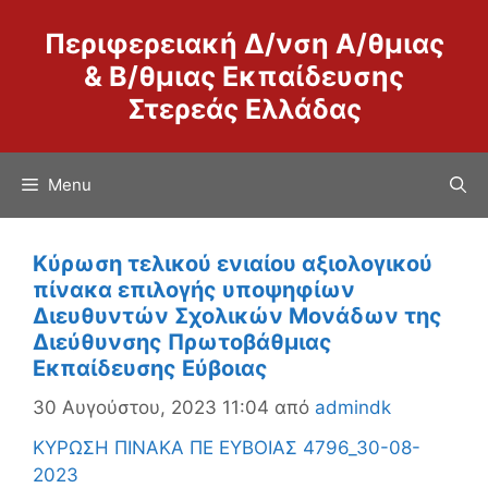
Μετάβαση
Περιφερειακή Δ/νση Α/θμιας
σε
περιεχόμενο
& Β/θμιας Εκπαίδευσης
Στερεάς Ελλάδας
Menu
Κύρωση τελικού ενιαίου αξιολογικού
πίνακα επιλογής υποψηφίων
Διευθυντών Σχολικών Μονάδων της
Διεύθυνσης Πρωτοβάθμιας
Εκπαίδευσης Εύβοιας
30 Αυγούστου, 2023 11:04
από
admindk
ΚΥΡΩΣΗ ΠΙΝΑΚΑ ΠΕ ΕΥΒΟΙΑΣ 4796_30-08-
2023