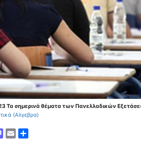
23 Τα σημερινά θέματα των Πανελλαδικών Εξετάσ
τικά (Αλγεβρα)
M
E
Μ