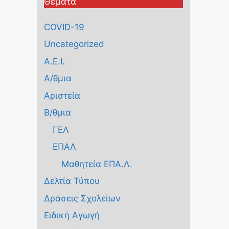
Θέματα
COVID-19
Uncategorized
Α.Ε.Ι.
Α/θμια
Αριστεία
Β/θμια
ΓΕΛ
ΕΠΑΛ
Μαθητεία ΕΠΑ.Λ.
Δελτία Τύπου
Δράσεις Σχολείων
Ειδική Αγωγή