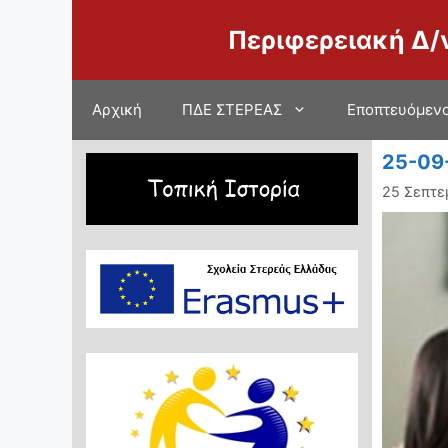
Μετάβαση
Περιφερειακή Δ/
σε
περιεχόμενο
Αρχική
ΠΔΕ ΣΤΕΡΕΑΣ
Εποπτευόμενο
25-09
25 Σεπτε