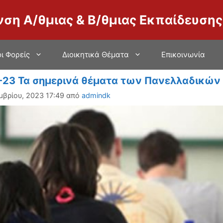
νση Α/θμιας & Β/θμιας Εκπαίδευσης
ι Φορείς
Διοικητικά Θέματα
Επικοινωνία
-23 Τα σημερινά θέματα των Πανελλαδικών
μβρίου, 2023 17:49
από
admindk