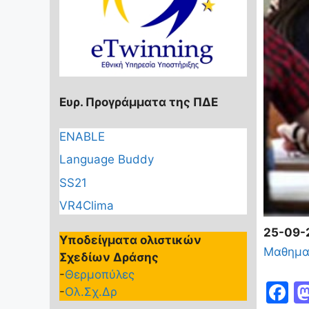
Ευρ. Προγράμματα της ΠΔΕ
ENABLE
Language Buddy
SS21
VR4Clima
25-09-
Υποδείγματα ολιστικών
Μαθημα
Σχεδίων Δράσης
-
Θερμοπύλες
F
-
Ολ.Σχ.Δρ