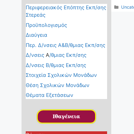
a
Κατηγ
Uncat
Περιφερειακός Επόπτης Εκπ/σης
c
Στερεάς
e
Προϋπολογισμός
b
Διαύγεια
o
Περ. Δ/νσεις Α&Β/θμιας Εκπ/σης
o
Δ/νσεις
Α
/θμιας Εκπ/σης
k
Δ/νσεις Β/θμιας Εκπ/σης
Στοιχεία Σχολικών Μονάδων
Θέση Σχολικών Μονάδων
Θέματα Εξετάσεων