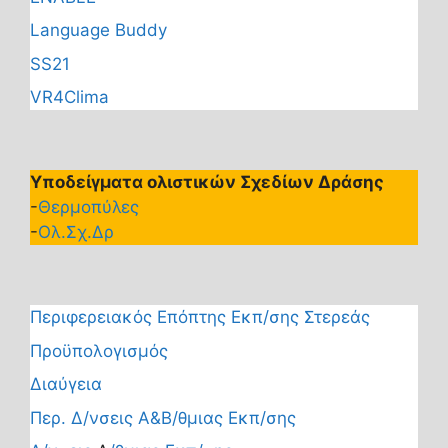
Language Buddy
SS21
VR4Clima
Υποδείγματα ολιστικών Σχεδίων Δράσης
-
Θερμοπύλες
-
Ολ.Σχ.Δρ
Περιφερειακός Επόπτης Εκπ/σης Στερεάς
Προϋπολογισμός
Διαύγεια
Περ. Δ/νσεις Α&Β/θμιας Εκπ/σης