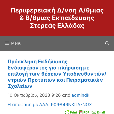
Μετάβαση
Περιφερειακή Δ/νση Α/θμιας
σε
περιεχόμενο
& Β/θμιας Εκπαίδευσης
Στερεάς Ελλάδας
Menu
Πρόσκληση Εκδήλωσης
Ενδιαφέροντος για πλήρωση με
επιλογή των θέσεων Υποδιευθυντών/
ντριών Προτύπων και Πειραματικών
Σχολείων
10 Οκτωβρίου, 2023 9:26
από
admindk
H απόφαση με ΑΔΑ: 909Θ46ΝΚΠΔ-ΝΩΧ