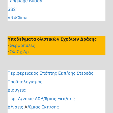
Language Buddy
SS21
VR4Clima
Υποδείγματα ολιστικών Σχεδίων Δράσης
-
Θερμοπύλες
-
Ολ.Σχ.Δρ
Περιφερειακός Επόπτης Εκπ/σης Στερεάς
Προϋπολογισμός
Διαύγεια
Περ. Δ/νσεις Α&Β/θμιας Εκπ/σης
Δ/νσεις
Α
/θμιας Εκπ/σης