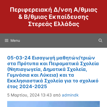
Μετάβαση
Περιφερειακή Δ/νση Α/θμιας
σε
περιεχόμενο
& Β/θμιας Εκπαίδευσης
Στερεάς Ελλάδας
Menu
05-03-24 Εισαγωγή μαθητών/τριών
στα Πρότυπα και Πειραματικά Σχολεία
(Νηπιαγωγεία, Δημοτικά Σχολεία,
Γυμνάσια και Λύκεια) και τα
Εκκλησιαστικά Σχολεία για το σχολικό
έτος 2024-2025
5 Μαρτίου, 2024 13:43
από
admindk