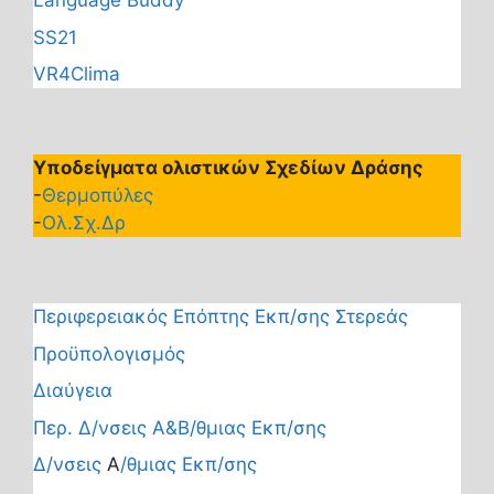
Language Buddy
SS21
VR4Clima
Υποδείγματα ολιστικών Σχεδίων Δράσης
-
Θερμοπύλες
-
Ολ.Σχ.Δρ
Περιφερειακός Επόπτης Εκπ/σης Στερεάς
Προϋπολογισμός
Διαύγεια
Περ. Δ/νσεις Α&Β/θμιας Εκπ/σης
Δ/νσεις
Α
/θμιας Εκπ/σης