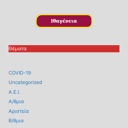
Θέματα
COVID-19
Uncategorized
Α.Ε.Ι.
Α/θμια
Αριστεία
Β/θμια