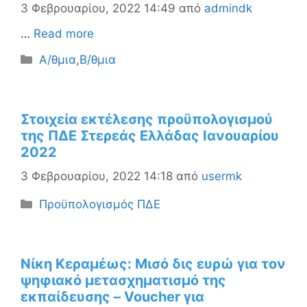
3 Φεβρουαρίου, 2022 14:49
από
admindk
…
Read more
Κατηγορίες
Α/θμια
,
Β/θμια
Στοιχεία εκτέλεσης προϋπολογισμού
της ΠΔΕ Στερεάς Ελλάδας Ιανουαρίου
2022
3 Φεβρουαρίου, 2022 14:18
από
usermk
Κατηγορίες
Προϋπολογισμός ΠΔΕ
Νίκη Κεραμέως: Μισό δις ευρώ για τον
ψηφιακό μετασχηματισμό της
εκπαίδευσης – Voucher για