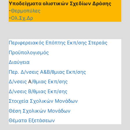
Υποδείγματα ολιστικών Σχεδίων Δράσης
-
Θερμοπύλες
-
Ολ.Σχ.Δρ
Περιφερειακός Επόπτης Εκπ/σης Στερεάς
Προϋπολογισμός
Διαύγεια
Περ. Δ/νσεις Α&Β/θμιας Εκπ/σης
Δ/νσεις
Α
/θμιας Εκπ/σης
Δ/νσεις Β/θμιας Εκπ/σης
Στοιχεία Σχολικών Μονάδων
Θέση Σχολικών Μονάδων
Θέματα Εξετάσεων