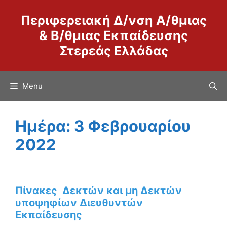
Μετάβαση
Περιφερειακή Δ/νση Α/θμιας
σε
περιεχόμενο
& Β/θμιας Εκπαίδευσης
Στερεάς Ελλάδας
Menu
Ημέρα:
3 Φεβρουαρίου
2022
Πίνακες Δεκτών και μη Δεκτών
υποψηφίων Διευθυντών
Εκπαίδευσης