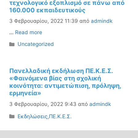
τεχνολογικό εξοπλισμό σε πάνω από
160.000 εκπαιδευτικούς
3 Φεβρουαρίου, 2022 11:39
από
admindk
…
Read more
Κατηγορίες
Uncategorized
Πανελλαδική εκδήλωση ΠΕ.Κ.Ε.Σ.
«Φαινόμενα βίας στη σχολική
κοινότητα: αντιμετώπιση, πρόληψη,
ερμηνεία»
3 Φεβρουαρίου, 2022 9:43
από
admindk
Κατηγορίες
Εκδηλώσεις
,
ΠΕ.Κ.Ε.Σ.