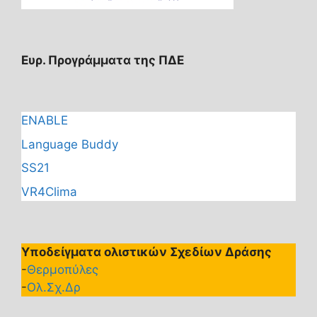
Ευρ. Προγράμματα της ΠΔΕ
ENABLE
Language Buddy
SS21
VR4Clima
Υποδείγματα ολιστικών Σχεδίων Δράσης
-
Θερμοπύλες
-
Ολ.Σχ.Δρ