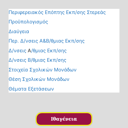
Περιφερειακός Επόπτης Εκπ/σης Στερεάς
Προϋπολογισμός
Διαύγεια
Περ. Δ/νσεις Α&Β/θμιας Εκπ/σης
Δ/νσεις
Α
/θμιας Εκπ/σης
Δ/νσεις Β/θμιας Εκπ/σης
Στοιχεία Σχολικών Μονάδων
Θέση Σχολικών Μονάδων
Θέματα Εξετάσεων