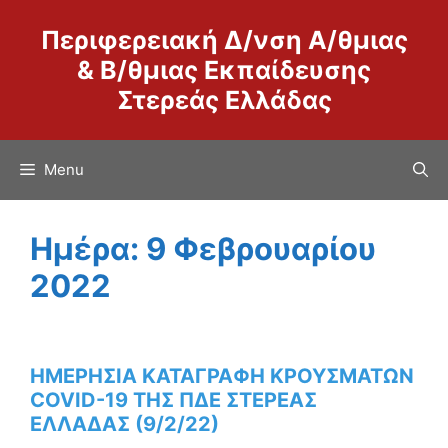
Μετάβαση
Περιφερειακή Δ/νση Α/θμιας
σε
περιεχόμενο
& Β/θμιας Εκπαίδευσης
Στερεάς Ελλάδας
Menu
Ημέρα:
9 Φεβρουαρίου
2022
ΗΜΕΡΗΣΙΑ ΚΑΤΑΓΡΑΦΗ ΚΡΟΥΣΜΑΤΩΝ
COVID-19 ΤΗΣ ΠΔΕ ΣΤΕΡΕΑΣ
ΕΛΛΑΔΑΣ (9/2/22)