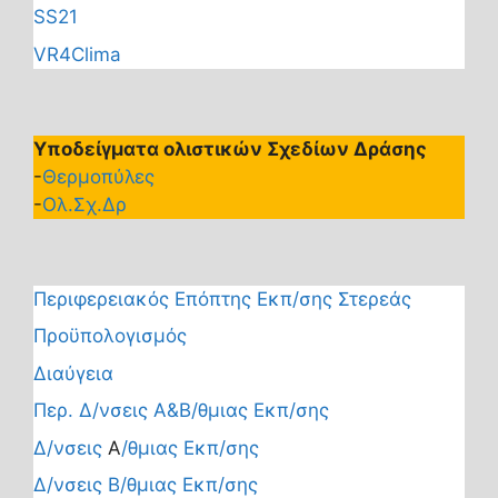
SS21
VR4Clima
Υποδείγματα ολιστικών Σχεδίων Δράσης
-
Θερμοπύλες
-
Ολ.Σχ.Δρ
Περιφερειακός Επόπτης Εκπ/σης Στερεάς
Προϋπολογισμός
Διαύγεια
Περ. Δ/νσεις Α&Β/θμιας Εκπ/σης
Δ/νσεις
Α
/θμιας Εκπ/σης
Δ/νσεις Β/θμιας Εκπ/σης