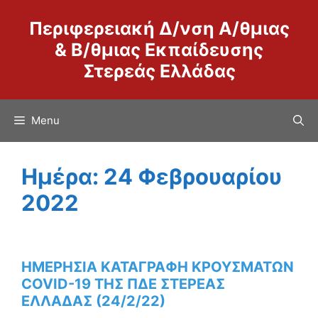
Μετάβαση
Περιφερειακή Δ/νση Α/θμιας
σε
περιεχόμενο
& Β/θμιας Εκπαίδευσης
Στερεάς Ελλάδας
Menu
Ημέρα:
24 Φεβρουαρίου
2022
ΗΜΕΡΗΣΙΑ ΚΑΤΑΓΡΑΦΗ ΚΡΟΥΣΜΑΤΩΝ
COVID-19 ΤΗΣ ΠΔΕ ΣΤΕΡΕΑΣ
ΕΛΛΑΔΑΣ (24/2/22)