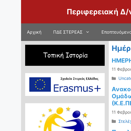
Μετάβαση
Περιφερειακή Δ/
σε
περιεχόμενο
Αρχική
ΠΔΕ ΣΤΕΡΕΑΣ
Εποπτευόμενο
Ημέρ
ΗΜΕΡΗ
11 Φεβρο
Κατηγ
Uncat
Ανακο
Ομάδω
(Κ.Ε.Π
11 Φεβρο
Κατηγ
Στελέ