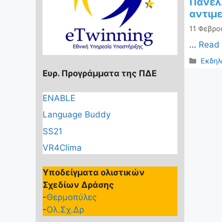
Πανελλ
αντιμ
11 Φεβρου
…
Read
Κατηγ
Εκδηλ
Ευρ. Προγράμματα της ΠΔΕ
ENABLE
Language Buddy
SS21
VR4Clima
Υποδείγματα ολιστικών
Σχεδίων Δράσης
-
Θερμοπύλες
-
Ολ.Σχ.Δρ