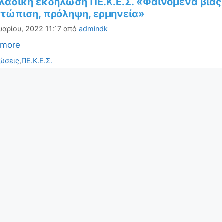
αδική εκδήλωση ΠΕ.Κ.Ε.Σ. «Φαινόμενα βίας 
ετώπιση, πρόληψη, ερμηνεία»
αρίου, 2022 11:17
από
admindk
 more
ορίες
ώσεις
,
ΠΕ.Κ.Ε.Σ.