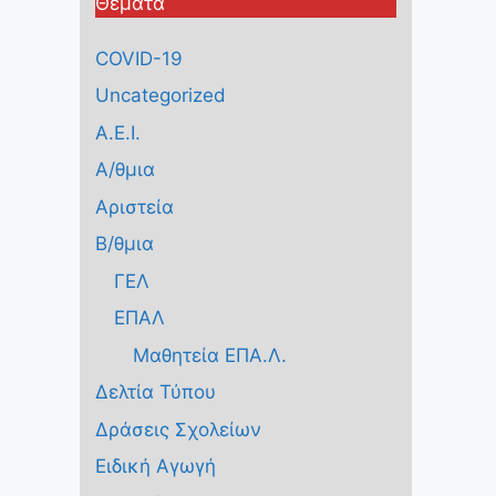
Θέματα
COVID-19
Uncategorized
Α.Ε.Ι.
Α/θμια
Αριστεία
Β/θμια
ΓΕΛ
ΕΠΑΛ
Μαθητεία ΕΠΑ.Λ.
Δελτία Τύπου
Δράσεις Σχολείων
Ειδική Αγωγή