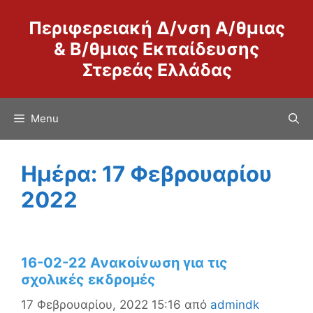
Μετάβαση
Περιφερειακή Δ/νση Α/θμιας
σε
περιεχόμενο
& Β/θμιας Εκπαίδευσης
Στερεάς Ελλάδας
Menu
Ημέρα:
17 Φεβρουαρίου
2022
16-02-22 Ανακοίνωση για τις
σχολικές εκδρομές
17 Φεβρουαρίου, 2022 15:16
από
admindk