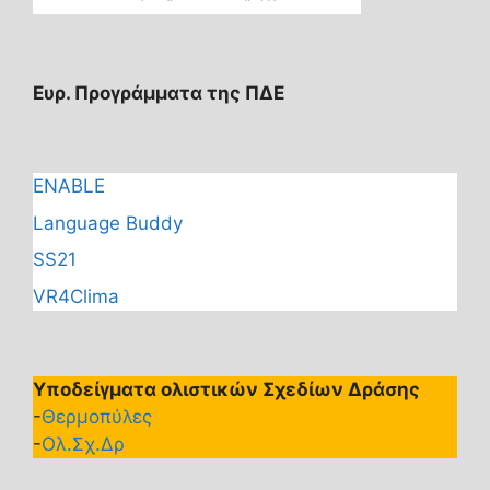
Ευρ. Προγράμματα της ΠΔΕ
ENABLE
Language Buddy
SS21
VR4Clima
Υποδείγματα ολιστικών Σχεδίων Δράσης
-
Θερμοπύλες
-
Ολ.Σχ.Δρ