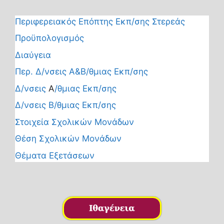
Περιφερειακός Επόπτης Εκπ/σης Στερεάς
Προϋπολογισμός
Διαύγεια
Περ. Δ/νσεις Α&Β/θμιας Εκπ/σης
Δ/νσεις
Α
/θμιας Εκπ/σης
Δ/νσεις Β/θμιας Εκπ/σης
Στοιχεία Σχολικών Μονάδων
Θέση Σχολικών Μονάδων
Θέματα Εξετάσεων